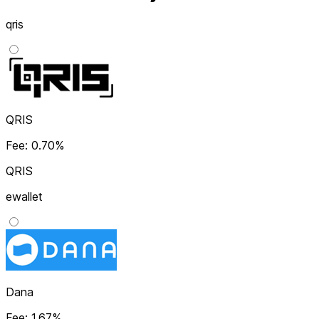
qris
QRIS
Fee: 0.70%
QRIS
ewallet
Dana
Fee: 1.67%