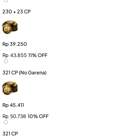
230 + 23 CP
Rp 39.250
11% OFF
Rp 43.855
321 CP (No Garena)
Rp 45.411
10% OFF
Rp 50.738
321 CP